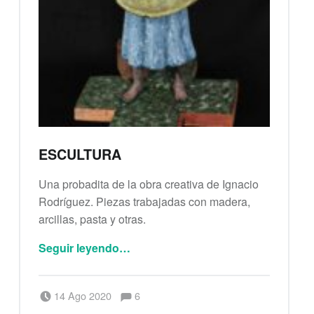
ESCULTURA
Una probadita de la obra creativa de Ignacio
Rodríguez. Piezas trabajadas con madera,
arcillas, pasta y otras.
“ESCULTURA”
Seguir leyendo
…
Comentarios:
Publicado el:
Escrito por:
Comentarios:
14 Ago 2020
6
Berenice Alianza