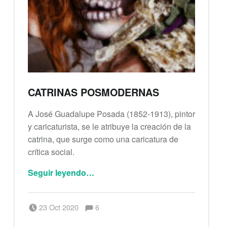
CATRINAS POSMODERNAS
A José Guadalupe Posada (1852-1913), pintor
y caricaturista, se le atribuye la creación de la
catrina, que surge como una caricatura de
crítica social.
“Catrinas posmodernas”
Seguir leyendo
…
Comentarios:
Publicado el:
Escrito por:
Comentarios:
23 Oct 2020
6
Berenice Alianza