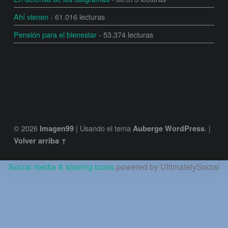
Ahí vienen
- 61.016 lecturas
Pensión para el bienestar
- 53.374 lecturas
© 2026
|
Usando el tema
.
|
Imagen99
Auberge
WordPress
Volver arriba ↑
Social media & sharing icons
powered by UltimatelySocial