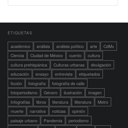
BARRA LATERAL DEL PIE DE PÁGINA
ETIQUETAS
académico
análisis
análisis político
arte
CdMx
Ciencia
Ciudad de México
cuento
cultura
cultura prehispánica
Culturas urbanas
divulgación
educación
ensayo
entrevista
etiquetados
ficción
fotografía
fotografía de calle
fotoperiodismo
Género
ilustración
imagen
Infografías
libros
literatura
lliteratura
Metro
muerte
narrativa
noticias
opinión
paisaje urbano
Pandemia
periodismo