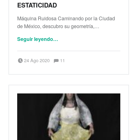
ESTATICIDAD
Máquina Ruidosa Caminando por la Ciudad
de México, descubro su geometría,…
“La ciudad: geometría y estaticidad”
Seguir leyendo
…
Comentarios:
Publicado el:
Escrito por:
Comentarios:
24 Ago 2020
11
Berenice Alianza