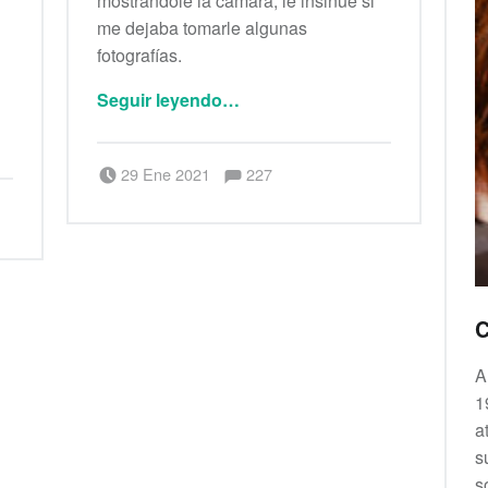
mostrándole la cámara, le insinué si
me dejaba tomarle algunas
fotografías.
“Vulnerables”
Seguir leyendo
…
Comentarios:
Publicado el:
Escrito por:
Comentarios:
29 Ene 2021
227
Berenice Alianza
A
1
a
s
s