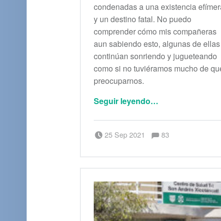
condenadas a una existencia efímer
y un destino fatal. No puedo
comprender cómo mis compañeras
aun sabiendo esto, algunas de ellas
continúan sonriendo y jugueteando
como si no tuviéramos mucho de qu
preocuparnos.
“Antagónicas”
Seguir leyendo
…
Comentarios:
Publicado el:
Escrito por:
Comentarios:
25 Sep 2021
83
Saúl Peña Rosas