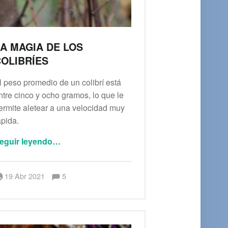
A MAGIA DE LOS
OLIBRÍES
l peso promedio de un colibrí está
ntre cinco y ocho gramos, lo que le
ermite aletear a una velocidad muy
ápida.
“La magia de los colibríes”
eguir leyendo
…
Comentarios:
Publicado el:
Escrito por:
admin
Comentarios:
19 Abr 2021
5