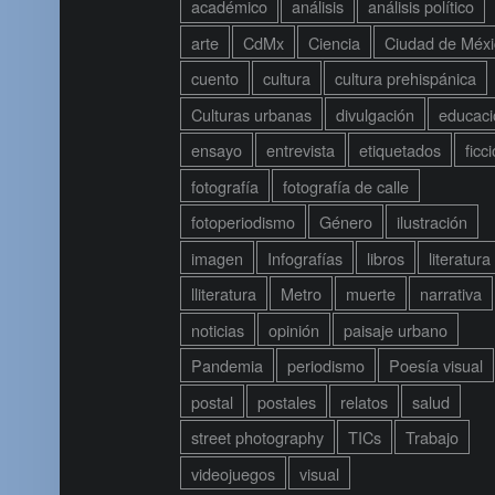
académico
análisis
análisis político
arte
CdMx
Ciencia
Ciudad de Méxi
cuento
cultura
cultura prehispánica
Culturas urbanas
divulgación
educaci
ensayo
entrevista
etiquetados
ficc
fotografía
fotografía de calle
fotoperiodismo
Género
ilustración
imagen
Infografías
libros
literatura
lliteratura
Metro
muerte
narrativa
noticias
opinión
paisaje urbano
Pandemia
periodismo
Poesía visual
postal
postales
relatos
salud
street photography
TICs
Trabajo
videojuegos
visual