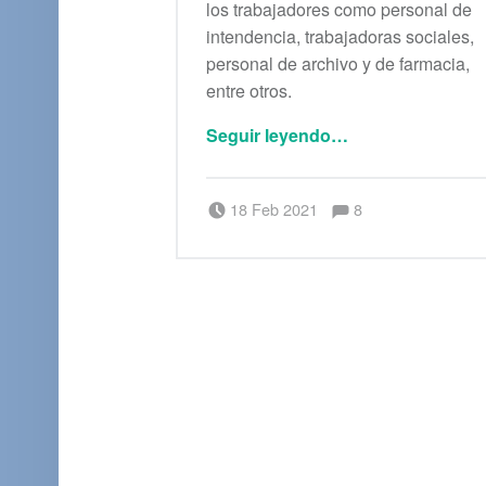
los trabajadores como personal de
intendencia, trabajadoras sociales,
personal de archivo y de farmacia,
entre otros.
Seguir leyendo
…
““Nosotros también somos trabajadores de la salud”, dice personal de los Centros de Salud de la CDMX .”
Comentarios:
Publicado el:
Escrito por:
admin
Comentarios:
18 Feb 2021
8