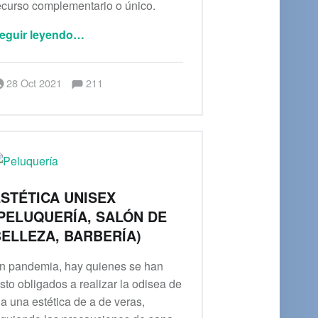
ecurso complementario o único.
“Pensión para el bienestar”
eguir leyendo
…
Comentarios:
Publicado el:
Escrito por:
admin
Comentarios:
28 Oct 2021
211
STÉTICA UNISEX
PELUQUERÍA, SALÓN DE
ELLEZA, BARBERÍA)
n pandemia, hay quienes se han
isto obligados a realizar la odisea de
r a una estética de a de veras,