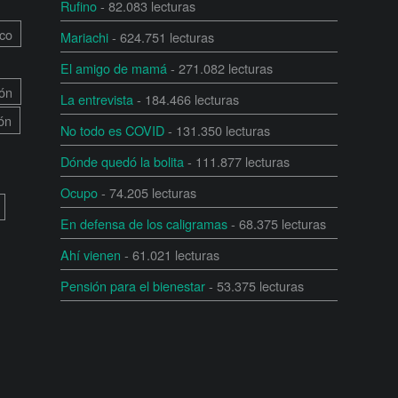
Rufino
- 82.083 lecturas
co
Mariachi
- 624.751 lecturas
El amigo de mamá
- 271.082 lecturas
ón
La entrevista
- 184.466 lecturas
ión
No todo es COVID
- 131.350 lecturas
Dónde quedó la bolita
- 111.877 lecturas
Ocupo
- 74.205 lecturas
En defensa de los caligramas
- 68.375 lecturas
Ahí vienen
- 61.021 lecturas
Pensión para el bienestar
- 53.375 lecturas