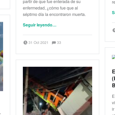
partir de que fue enterada de su
r
enfermedad, ¿cómo fue que al
S
séptimo día la encontraron muerta.
“Desistir”
Seguir leyendo
…
Comentarios:
Publicado el:
Escrito por:
Comentarios:
31 Oct 2021
33
Saúl Peña Rosas
E
(
B
E
v
i
,