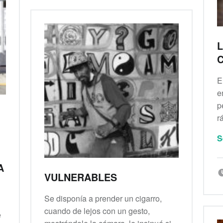
L
C
E
e
p
r
S
A
VULNERABLES
Se disponía a prender un cigarro,
cuando de lejos con un gesto,
e