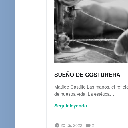
SUEÑO DE COSTURERA
Matilde Castillo Las manos, el reflej
de nuestra vida. La estética…
“Sueño de costurera”
Seguir leyendo
…
Comentarios:
Publicado el:
Escrito por:
Comentarios:
20 Dic 2022
2
Matilde Castillo