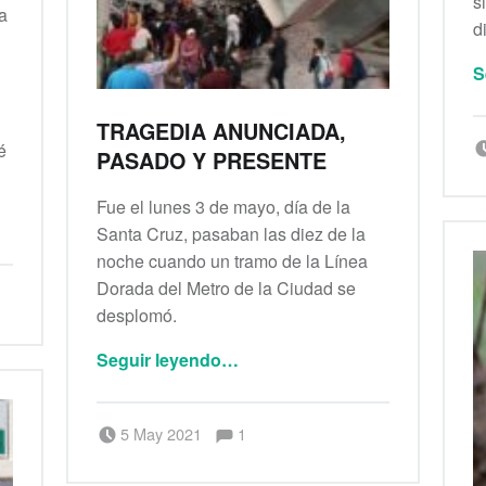
s
a
d
S
TRAGEDIA ANUNCIADA,
é
PASADO Y PRESENTE
Fue el lunes 3 de mayo, día de la
Santa Cruz, pasaban las diez de la
noche cuando un tramo de la Línea
Dorada del Metro de la Ciudad se
desplomó.
“Tragedia anunciada, pasado y presente”
Seguir leyendo
…
Comentarios:
Publicado el:
Escrito por:
admin
Comentarios:
5 May 2021
1