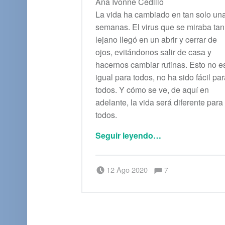
Ana Ivonne Cedillo
La vida ha cambiado en tan solo un
semanas. El virus que se miraba tan
lejano llegó en un abrir y cerrar de
ojos, evitándonos salir de casa y
hacernos cambiar rutinas. Esto no e
igual para todos, no ha sido fácil pa
todos. Y cómo se ve, de aquí en
adelante, la vida será diferente para
todos.
“Diferencias ante el miedo”
Seguir leyendo
…
Comentarios:
Publicado el:
Escrito por:
Comentarios:
12 Ago 2020
7
Berenice Alianza