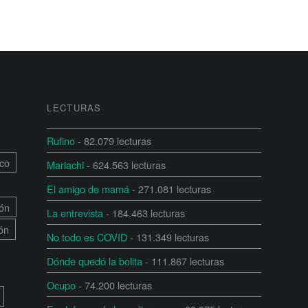
LECTURAS
Rufino
- 82.079 lecturas
co
Mariachi
- 624.563 lecturas
El amigo de mamá
- 271.081 lecturas
ón
La entrevista
- 184.463 lecturas
ión
No todo es COVID
- 131.349 lecturas
Dónde quedó la bolita
- 111.867 lecturas
Ocupo
- 74.200 lecturas