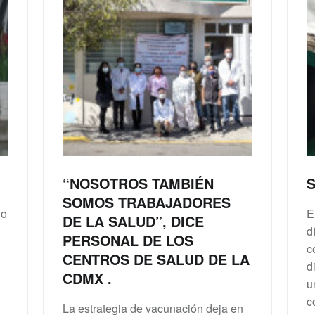
“NOSOTROS TAMBIÉN
S
SOMOS TRABAJADORES
no
E
DE LA SALUD”, DICE
d
PERSONAL DE LOS
c
CENTROS DE SALUD DE LA
d
CDMX .
u
c
La estrategia de vacunación deja en