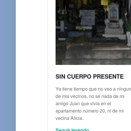
SIN CUERPO PRESENTE
Ya tiene tiempo que no veo a ningu
de mis vecinos, no sé nada de mi
amigo Juan que vivía en el
apartamento número 20, ni de mi
vecina Alicia.
“Sin cuerpo presente”
Seguir leyendo
…