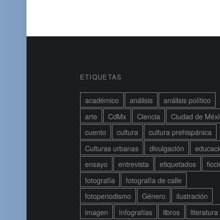
BARRA LATERAL DEL PIE DE PÁGINA
ETIQUETAS
académico
análisis
análisis político
arte
CdMx
Ciencia
Ciudad de Méxi
cuento
cultura
cultura prehispánica
Culturas urbanas
divulgación
educaci
ensayo
entrevista
etiquetados
ficc
fotografía
fotografía de calle
fotoperiodismo
Género
ilustración
imagen
Infografías
libros
literatura