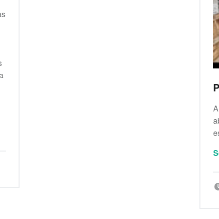
as
s
ra
A
a
e
S