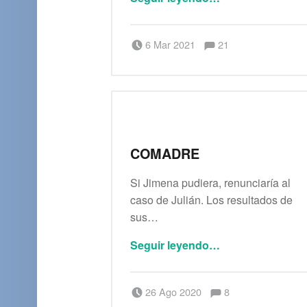
Comentarios:
Publicado el:
Escrito por:
Comentarios:
6 Mar 2021
21
Saúl Peña Rosas
COMADRE
Si Jimena pudiera, renunciaría al
caso de Julián. Los resultados de
sus…
“Comadre”
Seguir leyendo
…
Comentarios:
Publicado el:
Escrito por:
Comentarios:
Carmen Ros
26 Ago 2020
8