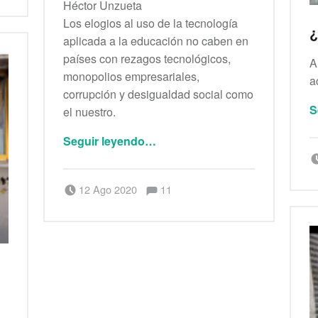
Héctor Unzueta
Los elogios al uso de la tecnología
¿
aplicada a la educación no caben en
países con rezagos tecnológicos,
A
monopolios empresariales,
a
corrupción y desigualdad social como
S
el nuestro.
“Pandemia, educación y brechas”
Seguir leyendo
…
Comentarios:
Publicado el:
Escrito por:
Comentarios:
12 Ago 2020
11
Berenice Alianza