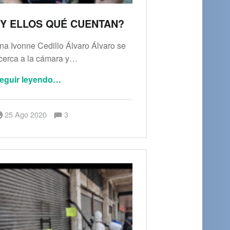
Y ELLOS QUÉ CUENTAN?
na Ivonne Cedillo Álvaro Álvaro se
cerca a la cámara y…
“¿Y ellos qué cuentan?”
eguir leyendo
…
Comentarios:
Publicado el:
Escrito por:
Comentarios:
25 Ago 2020
3
Berenice Alianza