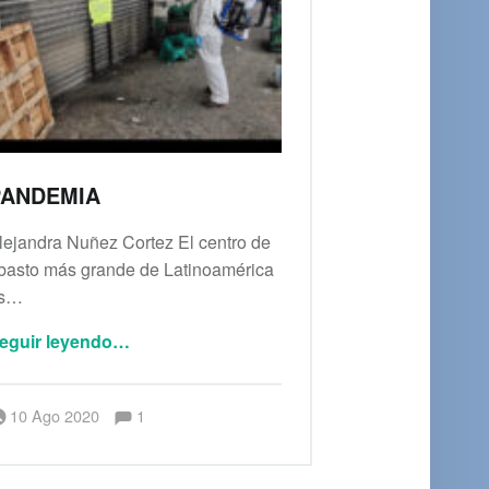
PANDEMIA
lejandra Nuñez Cortez El centro de
basto más grande de Latinoamérica
s…
“Pandemia”
eguir leyendo
…
Comentarios:
Publicado el:
Escrito por:
admin
Comentarios:
10 Ago 2020
1