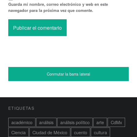
Guarda mi nombre, correo electrónico y web en este
navegador para la próxima vez que comente.
BARRA LATERAL
Conmutar la barra lateral
BARRA LATERAL DEL PIE DE PÁGINA
ETIQUETAS
académico
análisis
análisis político
arte
CdMx
Ciencia
Ciudad de México
cuento
cultura