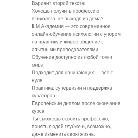
Вариант второй текста:
Хочешь получить профессию
психолога, не выходя из дома?
ILM Академия — это современное
онлайн-обучение психологии с упором
на практику и живое общение с
опытными преподавателями.
Обучение доступно из любой точки
мира
Подходит для начинающих — всё с
нуля
Практика, супервизии и поддержка
кураторов
Европейский диплом после окончания
курса
Ты сможешь освоить профессию,
понять людей глубже и, возможно,
даже изменить свою жизнь.