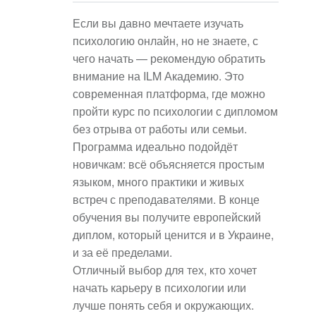
Если вы давно мечтаете изучать
психологию онлайн, но не знаете, с
чего начать — рекомендую обратить
внимание на ILM Академию. Это
современная платформа, где можно
пройти курс по психологии с дипломом
без отрыва от работы или семьи.
Программа идеально подойдёт
новичкам: всё объясняется простым
языком, много практики и живых
встреч с преподавателями. В конце
обучения вы получите европейский
диплом, который ценится и в Украине,
и за её пределами.
Отличный выбор для тех, кто хочет
начать карьеру в психологии или
лучше понять себя и окружающих.