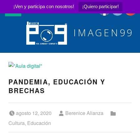
¡Ven y participa con nosotros!
¡Quiero participar!
MENÚ PRINCIPAL
IMAGEN99
Ver, conocer y compartir
PANDEMIA, EDUCACIÓN Y
BRECHAS
Publicado el:
Escrito por:
Categorizado en:
agosto 12, 2020
Berenice Alianza
Cultura
,
Educación