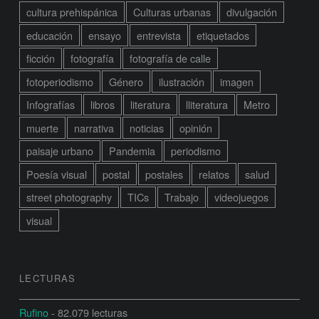
cultura prehispánica
Culturas urbanas
divulgación
educación
ensayo
entrevista
etiquetados
ficción
fotografía
fotografía de calle
fotoperiodismo
Género
ilustración
imagen
Infografías
libros
literatura
lliteratura
Metro
muerte
narrativa
noticias
opinión
paisaje urbano
Pandemia
periodismo
Poesía visual
postal
postales
relatos
salud
street photography
TICs
Trabajo
videojuegos
visual
LECTURAS
Rufino
- 82.079 lecturas