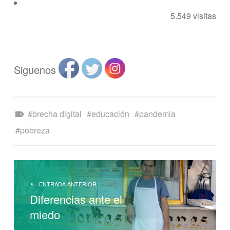
5.549 visitas
Siguenos
Etiquetado como:
brecha digital
educación
pandemia
pobreza
NAVEGACIÓN DE ENTRADAS
ENTRADA ANTERIOR
Diferencias ante el
miedo