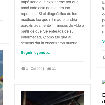
papá tiene que explicarme por qué
E
pasó todo esto de manera tan
t
repentina. Si el diagnóstico de los
d
médicos fue que mi madre tendría
p
aproximadamente 11 meses de vida a
m
partir de que fue enterada de su
r
enfermedad, ¿cómo fue que al
S
séptimo día la encontraron muerta.
“Desistir”
Seguir leyendo
…
Comentarios:
Publicado el:
Escrito por:
Comentarios:
31 Oct 2021
33
Saúl Peña Rosas
E
(