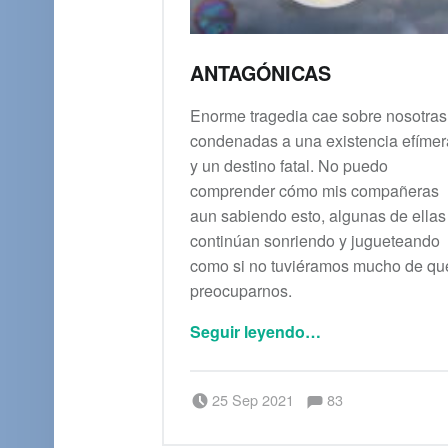
ANTAGÓNICAS
Enorme tragedia cae sobre nosotras
condenadas a una existencia efímer
y un destino fatal. No puedo
comprender cómo mis compañeras
aun sabiendo esto, algunas de ellas
continúan sonriendo y jugueteando
como si no tuviéramos mucho de qu
preocuparnos.
“Antagónicas”
Seguir leyendo
…
Comentarios:
Publicado el:
Escrito por:
Comentarios:
25 Sep 2021
83
Saúl Peña Rosas