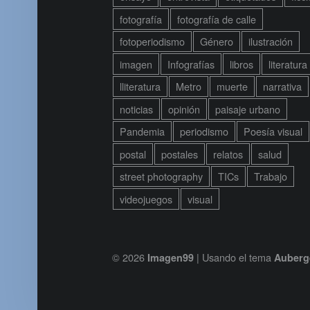
fotografía
fotografía de calle
fotoperiodismo
Género
ilustración
imagen
Infografías
libros
literatura
lliteratura
Metro
muerte
narrativa
noticias
opinión
paisaje urbano
Pandemia
periodismo
Poesía visual
postal
postales
relatos
salud
street photography
TICs
Trabajo
videojuegos
visual
© 2026
|
Usando el tema
Imagen99
Auberg