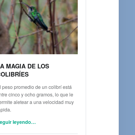
A MAGIA DE LOS
OLIBRÍES
l peso promedio de un colibrí está
ntre cinco y ocho gramos, lo que le
ermite aletear a una velocidad muy
ápida.
“La magia de los colibríes”
eguir leyendo
…