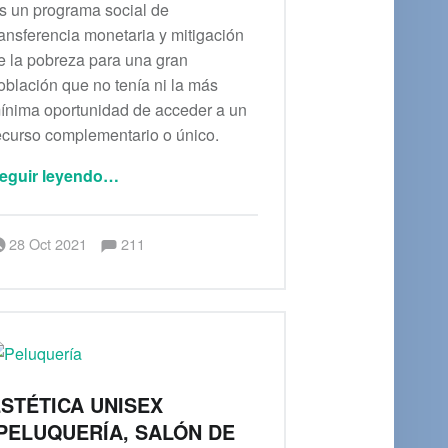
s un programa social de
ransferencia monetaria y mitigación
e la pobreza para una gran
oblación que no tenía ni la más
ínima oportunidad de acceder a un
ecurso complementario o único.
“Pensión para el bienestar”
eguir leyendo
…
Comentarios:
Publicado el:
Escrito por:
admin
Comentarios:
28 Oct 2021
211
STÉTICA UNISEX
PELUQUERÍA, SALÓN DE