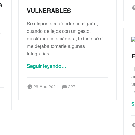
A
VULNERABLES
Se disponía a prender un cigarro,
cuando de lejos con un gesto,
e
mostrándole la cámara, le insinué si
me dejaba tomarle algunas
fotografías.
“Vulnerables”
Seguir leyendo
…
H
a
Comentarios:
Publicado el:
3
Escrito por:
Comentarios:
29 Ene 2021
227
Berenice Alianza
t
S