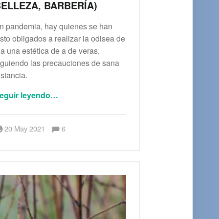
ELLEZA, BARBERÍA)
n pandemia, hay quienes se han
isto obligados a realizar la odisea de
r a una estética de a de veras,
iguiendo las precauciones de sana
istancia.
“Estética unisex (peluquería, salón de belleza, barbería)”
eguir leyendo
…
Comentarios:
Publicado el:
Escrito por:
Comentarios:
20 May 2021
6
Berenice Alianza