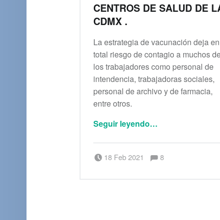
CENTROS DE SALUD DE L
CDMX .
La estrategia de vacunación deja en
total riesgo de contagio a muchos d
los trabajadores como personal de
intendencia, trabajadoras sociales,
personal de archivo y de farmacia,
entre otros.
Seguir leyendo
…
““Nosotros también somos trabajadores de la salud”, dice personal de los Centros de Salud de la CDMX .”
Comentarios:
Publicado el:
Escrito por:
admin
Comentarios:
18 Feb 2021
8