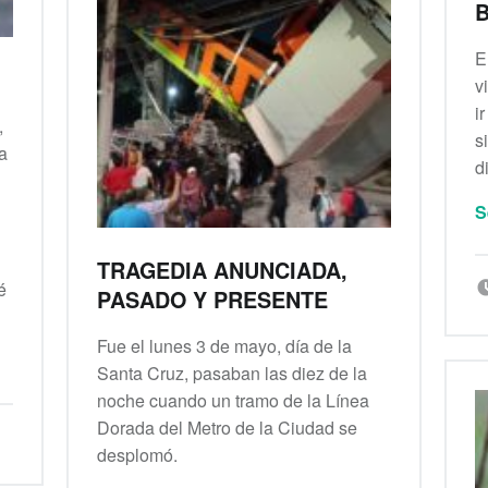
B
E
v
i
,
s
a
d
S
TRAGEDIA ANUNCIADA,
é
PASADO Y PRESENTE
Fue el lunes 3 de mayo, día de la
Santa Cruz, pasaban las diez de la
noche cuando un tramo de la Línea
Dorada del Metro de la Ciudad se
desplomó.