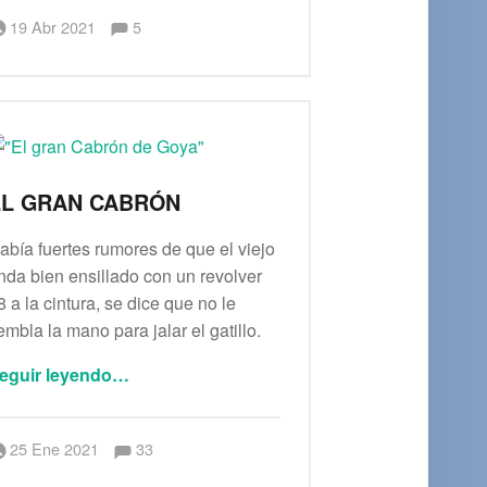
Comentarios:
Publicado el:
Escrito por:
admin
Comentarios:
19 Abr 2021
5
EL GRAN CABRÓN
abía fuertes rumores de que el viejo
nda bien ensillado con un revolver
8 a la cintura, se dice que no le
iembla la mano para jalar el gatillo.
“El gran cabrón”
eguir leyendo
…
Comentarios:
Publicado el:
Escrito por:
Comentarios:
25 Ene 2021
33
Saúl Peña Rosas